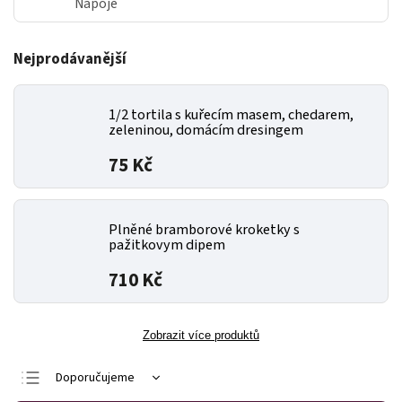
Nápoje
Nejprodávanější
1/2 tortila s kuřecím masem, chedarem,
zeleninou, domácím dresingem
75 Kč
Plněné bramborové kroketky s
pažitkovym dipem
710 Kč
Zobrazit více produktů
Doporučujeme