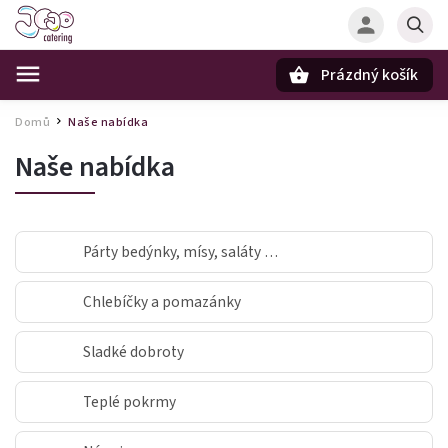
Prázdný košík
Hledat
Domů
Naše nabídka
/
Naše nabídka
Párty bedýnky, mísy, saláty …
Chlebíčky a pomazánky
Sladké dobroty
Teplé pokrmy