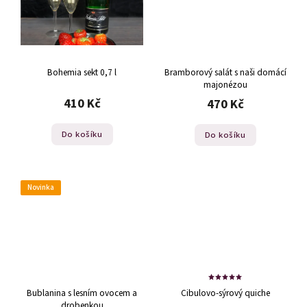
Bohemia sekt 0,7 l
Bramborový salát s naši domácí
majonézou
410 Kč
470 Kč
Do košíku
Do košíku
Novinka
Bublanina s lesním ovocem a
Cibulovo-sýrový quiche
drobenkou