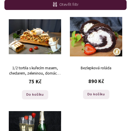
Nejlevnější
Otevřít filtr
Nejdražší
Nejprodávanější
Abecedně
1/2 tortila s kuřecím masem,
Bezlepková roláda
chedarem, zeleninou, domácím
dresingem
890 Kč
75 Kč
Do košíku
Do košíku