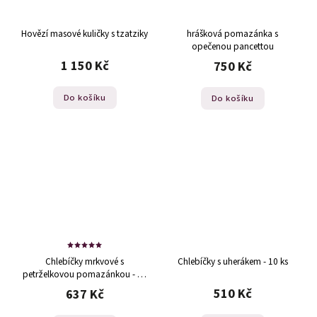
Hovězí masové kuličky s tzatziky
hrášková pomazánka s
opečenou pancettou
1 150 Kč
750 Kč
Do košíku
Do košíku
Chlebíčky mrkvové s
Chlebíčky s uherákem - 10 ks
petrželkovou pomazánkou - 13
ks
510 Kč
637 Kč