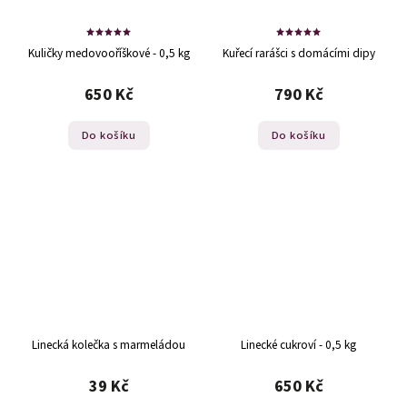
Kuličky medovooříškové - 0,5 kg
Kuřecí rarášci s domácími dipy
650 Kč
790 Kč
Do košíku
Do košíku
Linecká kolečka s marmeládou
Linecké cukroví - 0,5 kg
39 Kč
650 Kč