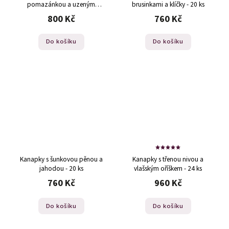
pomazánkou a uzeným
brusinkami a klíčky - 20 ks
lososem - 20 ks
800 Kč
760 Kč
Do košíku
Do košíku
Kanapky s šunkovou pěnou a
Kanapky s třenou nivou a
jahodou - 20 ks
vlašským oříškem - 24 ks
760 Kč
960 Kč
Do košíku
Do košíku