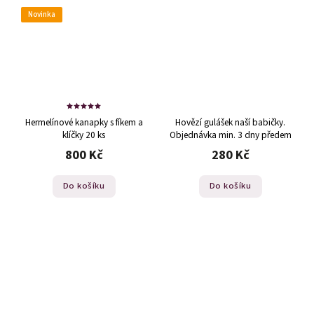
Novinka
Hermelínové kanapky s fíkem a
Hovězí gulášek naší babičky.
klíčky 20 ks
Objednávka min. 3 dny předem
800 Kč
280 Kč
Do košíku
Do košíku