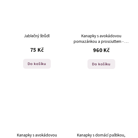
Jablečný štrůdl
Kanapky s avokádovou
pomazánkou a prosciuttem - 24
ks
75 Kč
960 Kč
Do košíku
Do košíku
Kanapky s avokádovou
Kanapky s domácí paštikou,