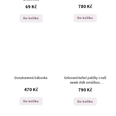
780 Kč
69 Kč
Do košíku
Do košíku
Dvoubarevná bábovka
Grilované kuřecí paličky s naší
sweet chilli omáčkou.
Objednávka min. 3 dny předem
470 Kč
790 Kč
Do košíku
Do košíku