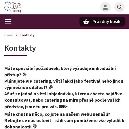
Prázdný košík
Hledat
Domů
Kontakty
/
Kontakty
Máte speciální požadavek, který vyžaduje individuální
přístup? 🎯
Plánujete VIP catering, větší akci jako festival nebo jinou
výjimečnou událost? 🎉
Ať už se jedná o větší objednávku, kterou chcete nejdříve
konzultovat, nebo catering na míru přesně podle vašich
představ, jsme tu pro vás. 🍽️✨
Máte chuť na něco, co jste na našem webu nenašli?
Nebojte se nás oslovit – rádi vám pomůžeme vše vyladit k
dokonalosti! 🥂