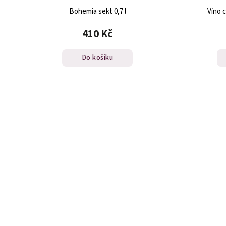
Bohemia sekt 0,7 l
Víno c
410 Kč
Do košíku