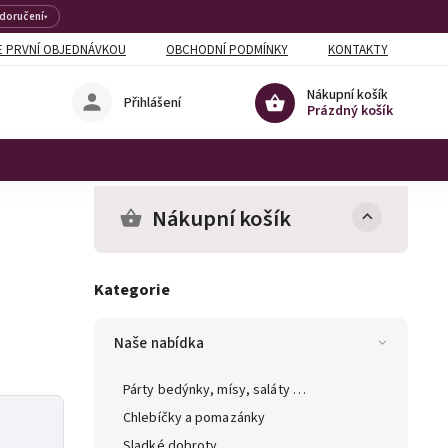
 doručení
▾
 PRVNÍ OBJEDNÁVKOU
OBCHODNÍ PODMÍNKY
KONTAKTY
Nákupní košík
Přihlášení
Prázdný košík
Nákupní košík
Kategorie
Naše nabídka
Párty bedýnky, mísy, saláty …
Chlebíčky a pomazánky
Sladké dobroty