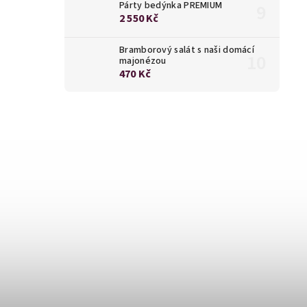
Párty bedýnka PREMIUM
2 550 Kč
Bramborový salát s naši domácí
majonézou
470 Kč