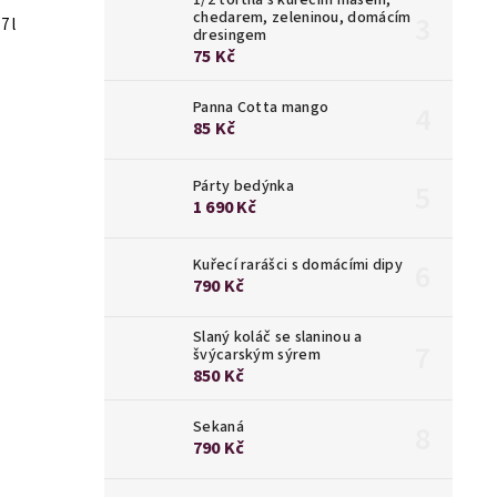
chedarem, zeleninou, domácím
7 l
dresingem
75 Kč
Panna Cotta mango
85 Kč
Párty bedýnka
1 690 Kč
Kuřecí rarášci s domácími dipy
790 Kč
Slaný koláč se slaninou a
švýcarským sýrem
850 Kč
Sekaná
790 Kč