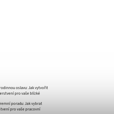
rodinnou oslavu: Jak vytvořit
rstvení pro vaše blízké
iremní poradu: Jak vybrat
stvení pro vaše pracovní