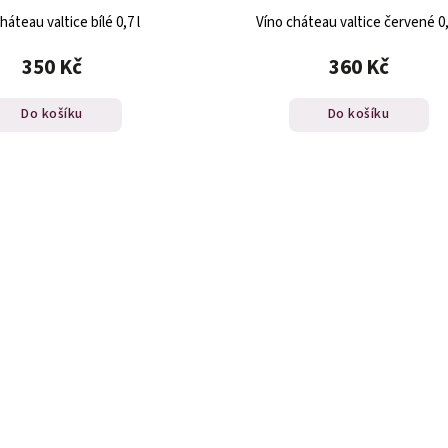
háteau valtice bílé 0,7 l
Víno cháteau valtice červené 0,
350 Kč
360 Kč
Do košíku
Do košíku