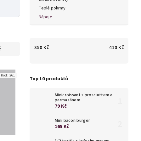
Teplé pokrmy
Nápoje
350
Kč
410
Kč
ě
Kód:
261
Top 10 produktů
Minicroissant s prosciuttem a
parmazánem
79 Kč
Mini bacon burger
165 Kč
1/2 tortila s kuřecím masem,