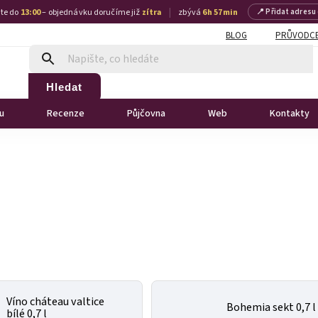
|
te do
13:00
– objednávku doručíme již
zítra
zbývá
6 h 57 min
📍 Přidat adresu
BLOG
PRŮVODCE
Hledat
u
Recenze
Půjčovna
Web
Kontakty
Víno cháteau valtice
Bohemia sekt 0,7 l
bílé 0,7 l