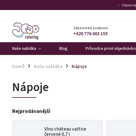
Objednej
Zákaznická podpora:
+420 776 003 155
Naše nabídka
Blog
Průvodce první objednávko
Domů
Naše nabídka
Nápoje
/
/
Nápoje
Nejprodávanější
Víno cháteau valtice
červené 0,7 l