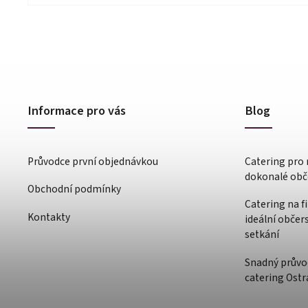
Informace pro vás
Blog
Průvodce první objednávkou
Catering pro 
dokonalé obče
Obchodní podmínky
Catering na f
Kontakty
ideální občer
setkání
Snadný průvo
catering Ostr