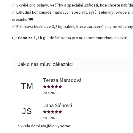
✅ Skvélé pro oslavy, večírky a speciální události, kde chcete nabídn
✅ Lahodná kombinace masových specialit, sýrů, zeleniny, ovoce a
dresinku 🍽️
✅ Prémiová kvalita ve 3,2 kg balení, které zaručeně zaujme všechny
👉
Cena za 3,2 kg
– ideální volba pro nezapomenutelnou oslavu!
Tereza Maradová
TM
20.7.2026
Jana Sléhová
JS
29.6.2026
Skvela domluva,jidlo vyborne.