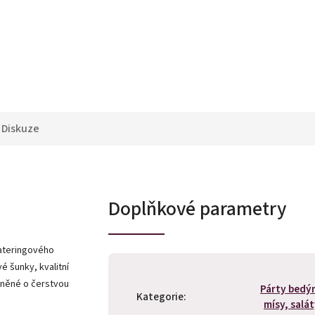
Diskuze
Doplňkové parametry
ateringového
é šunky, kvalitní
plněné o čerstvou
Párty bedý
Kategorie
:
mísy, salá