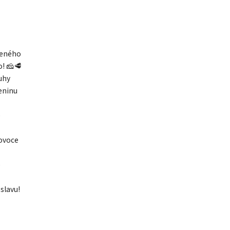
beného
o! 🧀🥩
ruhy
leninu
e
 ovoce
e
slavu!