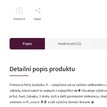
Zeptat se
Sdílet
Popis
Hodnocení (1)
Detailní popis produktu
Prémiová Párty bedýnka 🎉 – vylepšená verze našeho oblíbeného c
základu, která nabízí to nejlepší z nejlepšího! 🧀🥩 Obsahuje výběrov
pršut, fuet, čabajku, 3 druhy sýrů a další gurmánské delikatesy, do
zeleninu 🥒🍅, ovoce 🍍🍇 a náš výtečný domácí dresink 🍯.