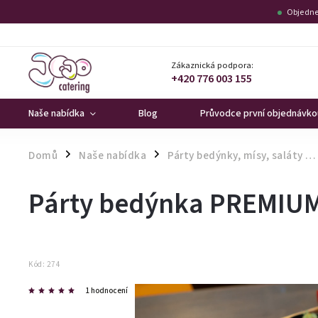
Objedne
Zákaznická podpora:
+420 776 003 155
Naše nabídka
Blog
Průvodce první objednávko
Domů
Naše nabídka
Párty bedýnky, mísy, saláty …
/
/
Párty bedýnka PREMIU
Kód:
274
1 hodnocení