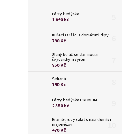
Párty bedýnka
1 690 Kč
Kuřecí rarášci s domácími dipy
790 Kč
Slaný koláč se slaninou a
švýcarským sýrem
850 Kč
Sekaná
790 Kč
Párty bedýnka PREMIUM
2 550 Kč
Bramborový salát s naši domácí
majonézou
470 Kč