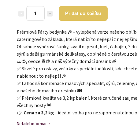
Přidat do košíku
Prémiová Párty bedýnka 🎉 – vylepšená verze našeho oblí
cateringového základu, která nabízí to nejlepší z nejlepšíh
Obsahuje výběrové šunky, kvalitní pršut, fuet, čabajku, 3 d
sýrů a další gurmánské delikatesy, doplněné o čerstvou ze
🥒🍅, ovoce 🍍🍇 a náš výtečný domácí dresink 🍯.
✅ Skvélé pro oslavy, večírky a speciální události, kde chcet
nabídnout to nejlepší 🎉
✅ Lahodná kombinace masových specialit, sýrů, zeleniny,
a našeho domácího dresinku 🍽️
✅ Prémiová kvalita ve 3,2 kg balení, které zaručeně zaujm
všechny hosty 🌟
👉
Cena za 3,2 kg
– ideální volba pro nezapomenutelnou o
Detailní informace