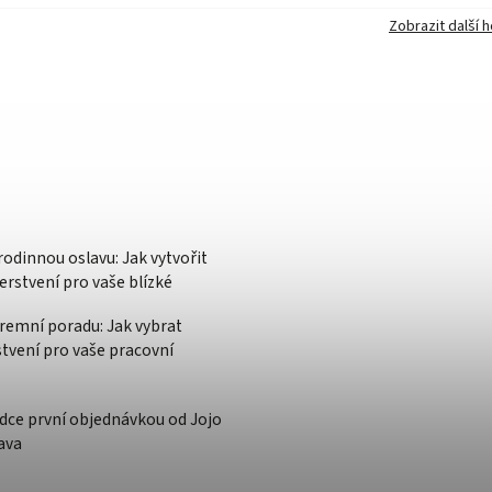
Zobrazit další 
rodinnou oslavu: Jak vytvořit
rstvení pro vaše blízké
iremní poradu: Jak vybrat
stvení pro vaše pracovní
dce první objednávkou od Jojo
ava