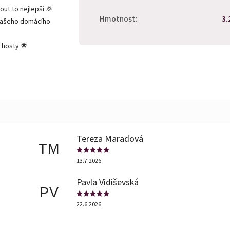
out to nejlepší 🎉
Hmotnost
:
3.
 našeho domácího
 hosty 🌟
Tereza Maradová
TM
13.7.2026
Pavla Vidiševská
PV
22.6.2026