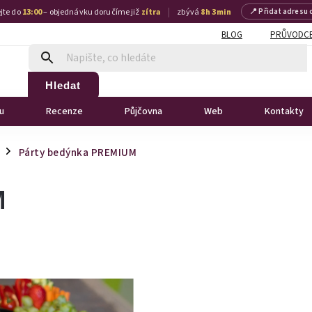
|
jte do
13:00
– objednávku doručíme již
zítra
zbývá
8 h 3 min
📍 Přidat adresu 
BLOG
PRŮVODCE
Hledat
u
Recenze
Půjčovna
Web
Kontakty
Párty bedýnka PREMIUM
/
M