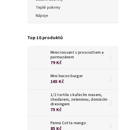
Teplé pokrmy
Nápoje
Top 10 produktů
Minicroissant s prosciuttem a
parmazánem
79 Kč
Mini bacon burger
165 Kč
1/2 tortila s kuřecím masem,
chedarem, zeleninou, domácím
dresingem
75 Kč
Panna Cotta mango
85 Kč