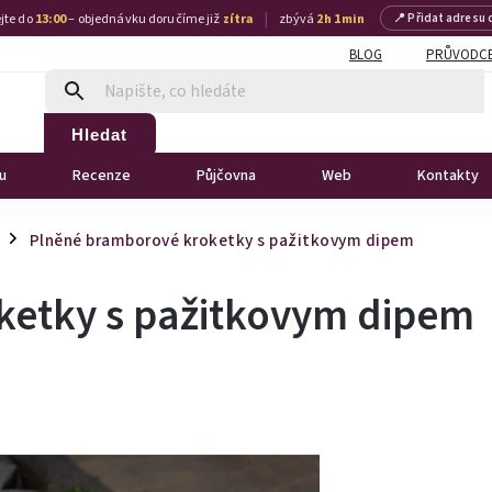
|
jte do
13:00
– objednávku doručíme již
zítra
zbývá
2 h 1 min
📍 Přidat adresu 
BLOG
PRŮVODCE
Hledat
u
Recenze
Půjčovna
Web
Kontakty
Plněné bramborové kroketky s pažitkovym dipem
/
ketky s pažitkovym dipem