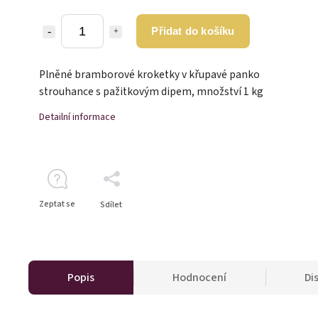
Přidat do košíku
Plněné bramborové kroketky v křupavé panko
strouhance s pažitkovým dipem, množství 1 kg
Detailní informace
Zeptat se
Sdílet
Popis
Hodnocení
Di