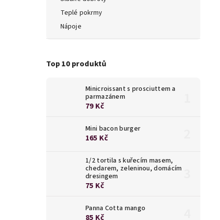
Teplé pokrmy
Nápoje
Top 10 produktů
Minicroissant s prosciuttem a
parmazánem
79 Kč
Mini bacon burger
165 Kč
1/2 tortila s kuřecím masem,
chedarem, zeleninou, domácím
dresingem
75 Kč
Panna Cotta mango
85 Kč