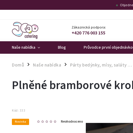
Objedne
Zákaznická podpora:
+420 776 003 155
Naše nabídka
Blog
Průvodce první objednávko
Domů
Naše nabídka
Párty bedýnky, mísy, saláty …
/
/
Plněné bramborové kro
Kód:
333
Neohodnoceno
Novinka