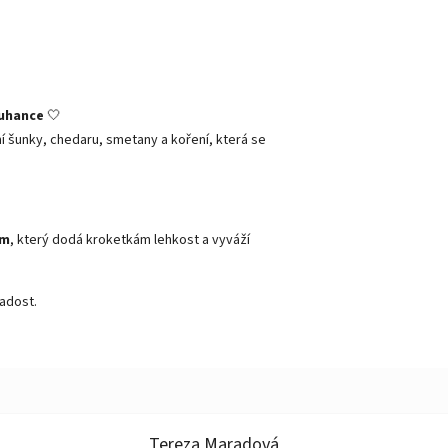
ouhance
🤍
ní šunky, chedaru, smetany a koření, která se
em
, který dodá kroketkám lehkost a vyváží
radost.
Tereza Maradová