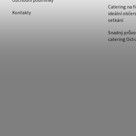
Obchodní podmínky
Catering na f
Kontakty
ideální občer
setkání
Snadný průvo
catering Ostr