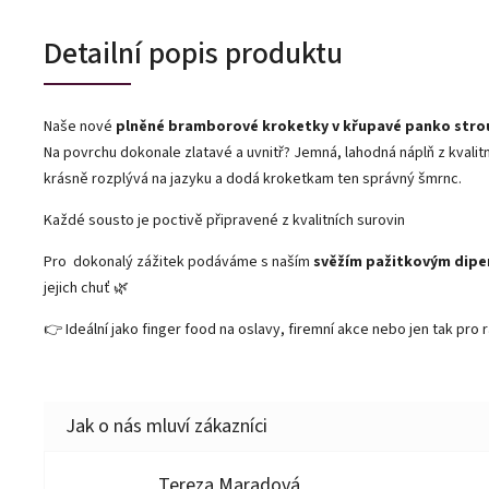
Detailní popis produktu
Naše nové
plněné bramborové kroketky v křupavé panko str
Na povrchu dokonale zlatavé a uvnitř? Jemná, lahodná náplň z kvalit
krásně rozplývá na jazyku a dodá kroketkam ten správný šmrnc.
Každé sousto je poctivě připravené z kvalitních surovin
Pro dokonalý zážitek podáváme s naším
svěžím pažitkovým dip
jejich chuť 🌿
👉 Ideální jako finger food na oslavy, firemní akce nebo jen tak pro 
Tereza Maradová