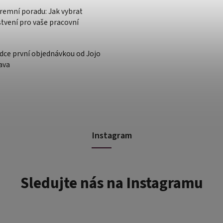
iremní poradu: Jak vybrat
stvení pro vaše pracovní
dce první objednávkou od Jojo
ava
Instagram
Sledujte nás na Instagramu