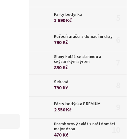
Párty bedýnka
1 690 Kč
Kuřecí rarášci s domácími dipy
790 Kč
Slaný koláč se slaninou a
švýcarským sýrem
850 Kč
Sekaná
790 Kč
Párty bedýnka PREMIUM
2 550 Kč
Bramborový salát s naši domácí
majonézou
470 Kč