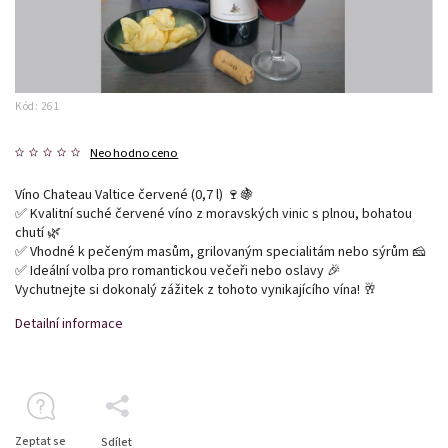
Kód:
261
Neohodnoceno
Víno Chateau Valtice červené (0,7 l) 🍷🍇
✅ Kvalitní suché červené víno z moravských vinic s plnou, bohatou
chutí 🌿
✅ Vhodné k pečeným masům, grilovaným specialitám nebo sýrům 🧀
✅ Ideální volba pro romantickou večeři nebo oslavy 🎉
Vychutnejte si dokonalý zážitek z tohoto vynikajícího vína! 🥂
Detailní informace
Zeptat se
Sdílet