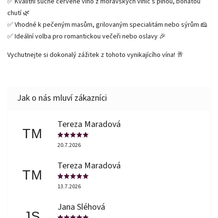
✅ Kvalitní suché červené víno z moravských vinic s plnou, bohatou
chutí 🌿
✅ Vhodné k pečeným masům, grilovaným specialitám nebo sýrům 🧀
✅ Ideální volba pro romantickou večeři nebo oslavy 🎉
Vychutnejte si dokonalý zážitek z tohoto vynikajícího vína! 🥂
Tereza Maradová
TM
20.7.2026
Tereza Maradová
TM
13.7.2026
Jana Sléhová
JS