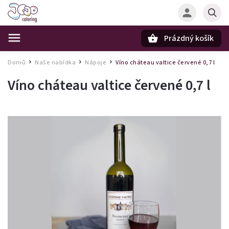
Prázdný košík
Hledat
Domů
Naše nabídka
Nápoje
Víno cháteau valtice červené 0,7 l
/
/
/
Víno cháteau valtice červené 0,7 l