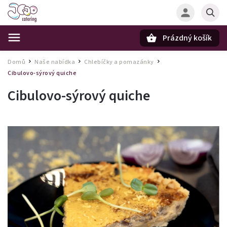
Prázdný košík
Hledat
Domů
Naše nabídka
Chlebíčky a pomazánky
/
/
/
Cibulovo-sýrový quiche
Cibulovo-sýrový quiche