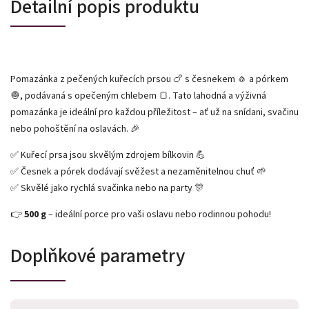
Detailní popis produktu
Pomazánka z pečených kuřecích prsou 🍗 s česnekem 🧄 a pórkem
🧅, podávaná s opečeným chlebem 🍞. Tato lahodná a výživná
pomazánka je ideální pro každou příležitost – ať už na snídani, svačinu
nebo pohoštění na oslavách. 🎉
✅ Kuřecí prsa jsou skvělým zdrojem bílkovin 💪
✅ Česnek a pórek dodávají svěžest a nezaměnitelnou chuť 🌱
✅ Skvělé jako rychlá svačinka nebo na party 🎊
👉
500 g
– ideální porce pro vaši oslavu nebo rodinnou pohodu!
Doplňkové parametry