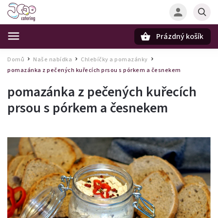
Prázdný košík
Hledat
Domů
Naše nabídka
Chlebíčky a pomazánky
/
/
/
pomazánka z pečených kuřecích prsou s pórkem a česnekem
pomazánka z pečených kuřecích
prsou s pórkem a česnekem