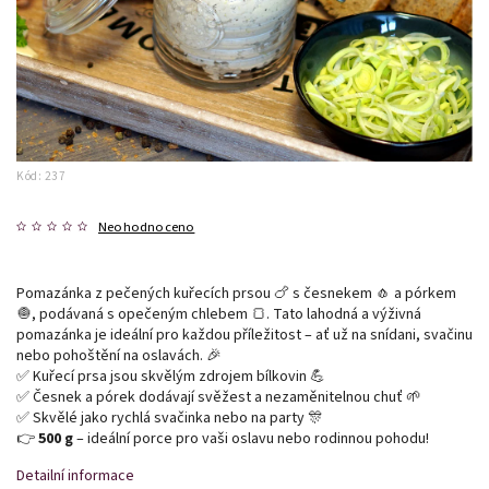
Kód:
237
Neohodnoceno
Pomazánka z pečených kuřecích prsou 🍗 s česnekem 🧄 a pórkem
🧅, podávaná s opečeným chlebem 🍞. Tato lahodná a výživná
pomazánka je ideální pro každou příležitost – ať už na snídani, svačinu
nebo pohoštění na oslavách. 🎉
✅ Kuřecí prsa jsou skvělým zdrojem bílkovin 💪
✅ Česnek a pórek dodávají svěžest a nezaměnitelnou chuť 🌱
✅ Skvělé jako rychlá svačinka nebo na party 🎊
👉
500 g
– ideální porce pro vaši oslavu nebo rodinnou pohodu!
Detailní informace