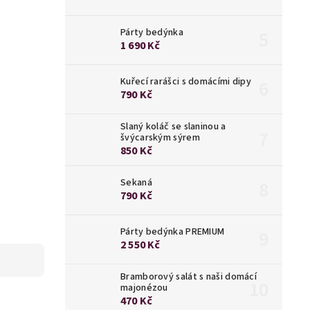
Párty bedýnka
1 690 Kč
Kuřecí rarášci s domácími dipy
790 Kč
Slaný koláč se slaninou a
švýcarským sýrem
850 Kč
Sekaná
790 Kč
Párty bedýnka PREMIUM
2 550 Kč
Bramborový salát s naši domácí
majonézou
470 Kč