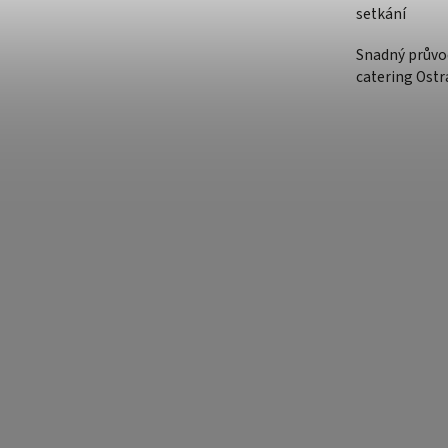
setkání
Snadný průvo
catering Ostr