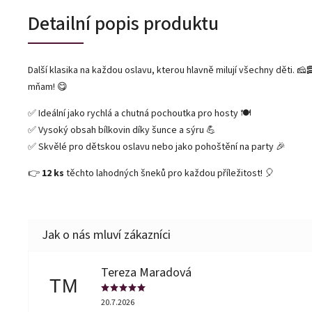
Detailní popis produktu
Další klasika na každou oslavu, kterou hlavně milují všechny děti. 🧀
mňam! 😋
✅ Ideální jako rychlá a chutná pochoutka pro hosty 🍽️
✅ Vysoký obsah bílkovin díky šunce a sýru 💪
✅ Skvělé pro dětskou oslavu nebo jako pohoštění na party 🎉
👉
12 ks
těchto lahodných šneků pro každou příležitost! 🎈
Tereza Maradová
TM
20.7.2026