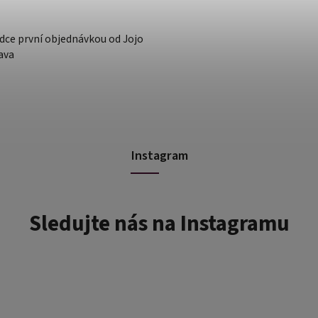
dce první objednávkou od Jojo
ava
Instagram
Sledujte nás na Instagramu