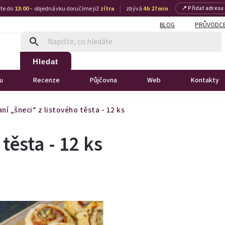
|
te do
13:00
– objednávku doručíme již
zítra
zbývá
4 h 27 min
📍 Přidat adresu
BLOG
PRŮVODCE
Hledat
u
Recenze
Půjčovna
Web
Kontakty
aní „šneci“ z listového těsta - 12 ks
těsta - 12 ks