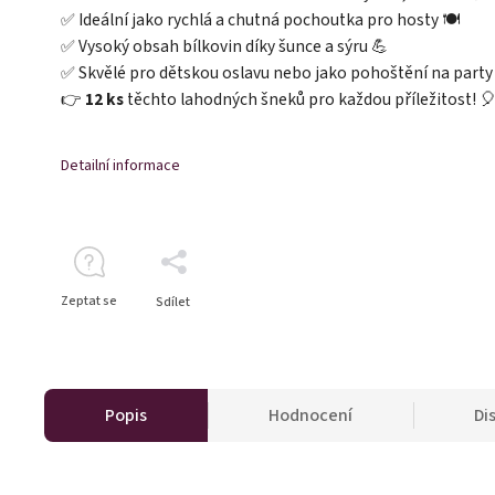
✅ Ideální jako rychlá a chutná pochoutka pro hosty 🍽️
✅ Vysoký obsah bílkovin díky šunce a sýru 💪
✅ Skvělé pro dětskou oslavu nebo jako pohoštění na party
👉
12 ks
těchto lahodných šneků pro každou příležitost! 
Detailní informace
Zeptat se
Sdílet
Popis
Hodnocení
Di