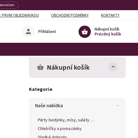
 doručení
▾
 PRVNÍ OBJEDNÁVKOU
OBCHODNÍ PODMÍNKY
KONTAKTY
Nákupní košík
Přihlášení
Prázdný košík
Nákupní košík
Kategorie
Naše nabídka
Párty bedýnky, mísy, saláty …
Chlebíčky a pomazánky
Sladké dobroty