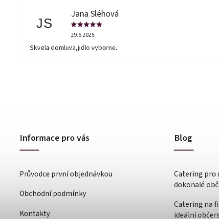
Jana Sléhová
JS
29.6.2026
Skvela domluva,jidlo vyborne.
Informace pro vás
Blog
Průvodce první objednávkou
Catering pro 
dokonalé obče
Obchodní podmínky
Catering na f
Kontakty
ideální občer