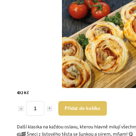
432 Kč
Přidat do košíku
Další klasika na každou oslavu, kterou hlavně milují všechny
🧀🥓 Šneci z listového těsta se šunkou a sýrem, mňam! 😋