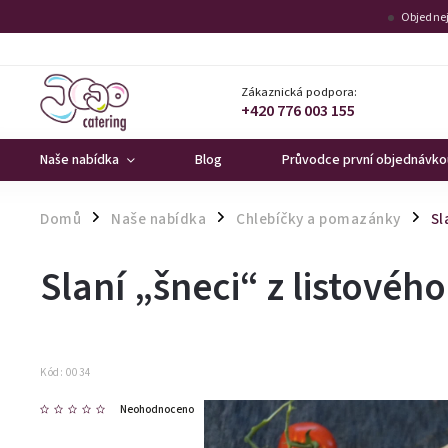
Objednej
Zákaznická podpora:
+420 776 003 155
Naše nabídka
Blog
Průvodce první objednávko
Domů
Naše nabídka
Chlebíčky a pomazánky
Sl
/
/
/
Slaní „šneci“ z listového 
Kód:
0034
Neohodnoceno