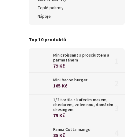
Teplé pokrmy
Nápoje
Top 10 produktů
Minicroissant s prosciuttem a
parmazánem
79 Kč
Mini bacon burger
165 Kč
1/2 tortila s kuřecím masem,
chedarem, zeleninou, domácím
dresingem
75 Kč
Panna Cotta mango
85 Kč